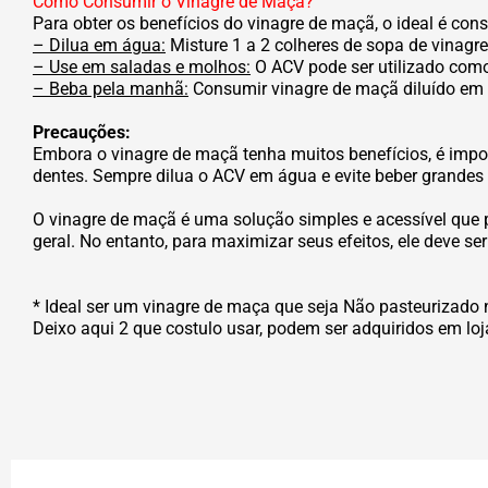
Como Consumir o Vinagre de Maçã?
Para obter os benefícios do vinagre de maçã, o ideal é con
– Dilua em água:
Misture 1 a 2 colheres de sopa de vinagr
– Use em saladas e molhos:
O ACV pode ser utilizado como
– Beba pela manhã:
Consumir vinagre de maçã diluído em á
Precauções:
Embora o vinagre de maçã tenha muitos benefícios, é imp
dentes. Sempre dilua o ACV em água e evite beber grandes
O vinagre de maçã é uma solução simples e acessível que po
geral. No entanto, para maximizar seus efeitos, ele deve se
* Ideal ser um vinagre de maça que seja Não pasteurizado 
Deixo aqui 2 que costulo usar, podem ser adquiridos em loj