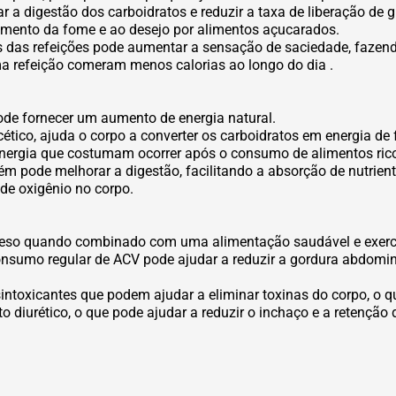
a digestão dos carboidratos e reduzir a taxa de liberação de gl
umento da fome e ao desejo por alimentos açucarados.
 das refeições pode aumentar a sensação de saciedade, faze
 refeição comeram menos calorias ao longo do dia .
pode fornecer um aumento de energia natural.
tico, ajuda o corpo a converter os carboidratos em energia de f
energia que costumam ocorrer após o consumo de alimentos ric
 pode melhorar a digestão, facilitando a absorção de nutrien
 de oxigênio no corpo.
peso quando combinado com uma alimentação saudável e exercí
sumo regular de ACV pode ajudar a reduzir a gordura abdomina
intoxicantes que podem ajudar a eliminar toxinas do corpo, o 
o diurético, o que pode ajudar a reduzir o inchaço e a retenção