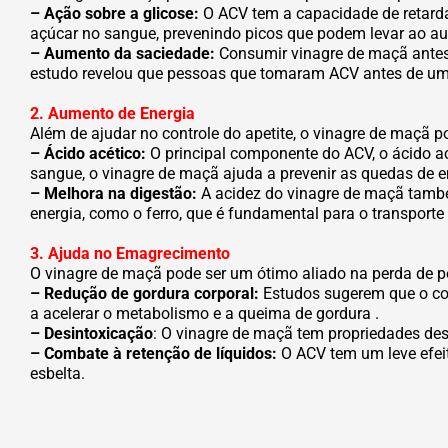
– Ação sobre a glicose:
O ACV tem a capacidade de retardar 
açúcar no sangue, prevenindo picos que podem levar ao a
– Aumento da saciedade:
Consumir vinagre de maçã antes
estudo revelou que pessoas que tomaram ACV antes de uma
2. Aumento de Energia
Além de ajudar no controle do apetite, o vinagre de maçã 
– Ácido acético:
O principal componente do ACV, o ácido acé
sangue, o vinagre de maçã ajuda a prevenir as quedas de 
– Melhora na digestão:
A acidez do vinagre de maçã também
energia, como o ferro, que é fundamental para o transporte
3. Ajuda no Emagrecimento
O vinagre de maçã pode ser um ótimo aliado na perda de 
– Redução de gordura corporal:
Estudos sugerem que o con
a acelerar o metabolismo e a queima de gordura .
– Desintoxicação
: O vinagre de maçã tem propriedades des
– Combate à retenção de líquidos:
O ACV tem um leve efeit
esbelta.