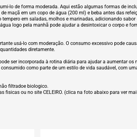
sumi-lo de forma moderada. Aqui estão algumas formas de incluí
e de maçã em um copo de água (200 ml) e beba antes das refeiçõ
 tempero em saladas, molhos e marinadas, adicionando sabor e 
gua logo pela manhã pode ajudar a desintoxicar o corpo e forn
ortante usá-lo com moderação. O consumo excessivo pode causa
 quantidades diretamente.
de ser incorporada à rotina diária para ajudar a aumentar os ní
r consumido como parte de um estilo de vida saudável, com uma d
não filtradoe biologico.
as fisicas ou no site CELEIRO. (clica na foto abaixo para ver ma